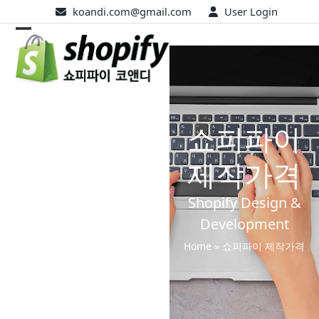
Skip
koandi.com@gmail.com
User Login
to
Open
Close
content
mobile
mobile
menu
menu
쇼피파이
제작가격
Shopify Design &
Development
Home
»
쇼피파이 제작가격