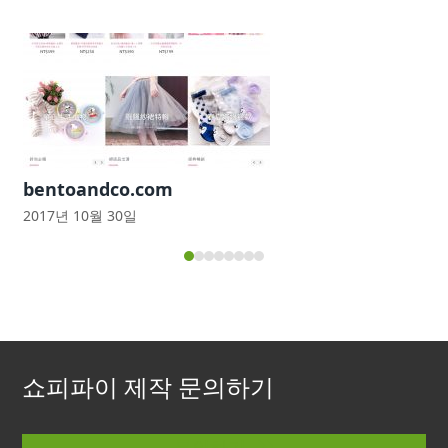
Use
the
left
and
right
arrow
keys
bentoandco.com
to
2017년 10월 30일
access
the
Press
carousel
escape
navigation
to
buttons
go
to
쇼피파이 제작 문의하기
the
first
slide
문의하기