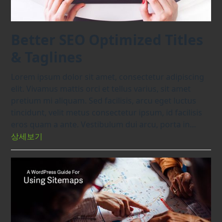
Better SEO Optimized Titles
& Taglines
Lorem ipsum dolor sit amet, consectetur adipiscing
elit. Vivamus mattis orci et tellus varius, sit amet
pretium mi aliquam. Sed facilisis, arcu eget luctus
tincidunt, velit metus consectetur ipsum, id facilisis
eros quam a ante. Vestibulum dui arcu, porta in…
상세보기