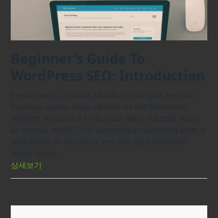
Beginner’s Guide To
WordPress SEO: Introduction
In ex mauris, convallis faucibus risus quis, tempus
faucibus sapien. Nunc ultrices mi sed bibendum
eleifend. Vivamus a finibus dui. Nam volutpat libero
ac tempus mollis. Cras ullamcorper venenatis enim a
sollicitudin. In hendrerit sem nisi, quis hendrerit
libero varius…
상세보기