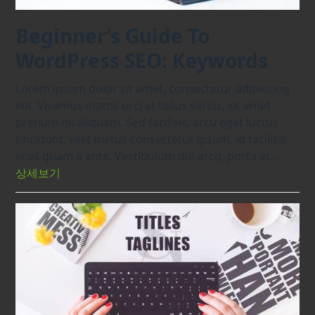
Beginner’s Guide To
WordPress SEO: Keywords
Lorem ipsum dolor sit amet, consectetur adipiscing
elit. Vivamus mattis orci et tellus varius, sit amet
pretium mi aliquam. Sed facilisis, arcu eget luctus
tincidunt, velit metus consectetur ipsum, id facilisis
eros quam a ante. Vestibulum dui arcu, porta in…
상세보기