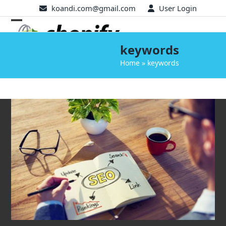
Skip
koandi.com@gmail.com
User Login
to
Open
Close
content
mobile
mobile
keywords
menu
menu
Home
»
keywords