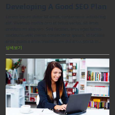
Developing A Good SEO Plan
Lorem ipsum dolor sit amet, consectetur adipiscing
elit. Vivamus mattis orci et tellus varius, sit amet
pretium mi aliquam. Sed facilisis, arcu eget luctus
tincidunt, velit metus consectetur ipsum, id facilisis
eros quam a ante. Vestibulum dui arcu, porta in…
상세보기