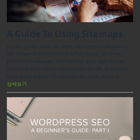
A Guide To Using Sitemaps
Lorem ipsum dolor sit amet, consectetur adipiscing
elit. Vivamus mattis orci et tellus varius, sit amet
pretium mi aliquam. Sed facilisis, arcu eget luctus
tincidunt, velit metus consectetur ipsum, id facilisis
eros quam a ante. Vestibulum dui arcu, porta in…
상세보기