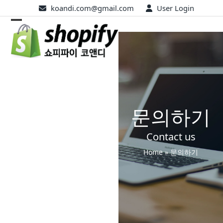
Skip
koandi.com@gmail.com
User Login
to
Open
Close
content
mobile
mobile
menu
menu
문의하기
Contact us
Home
»
문의하기