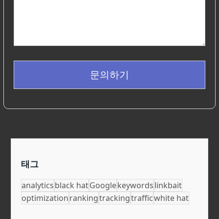
문의하기
태그
analytics
black hat
Google
keywords
linkbait
optimization
ranking
tracking
traffic
white hat