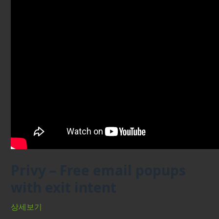
Privy – Free email popups
with exit intent
상세보기