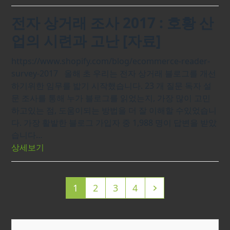
전자 상거래 조사 2017 : 호황 산
업의 시련과 고난 [자료]
https://www.shopify.com/blog/ecommerce-reader-
survey-2017 올해 초 우리는 전자 상거래 블로그를 개선
하기위한 임무를 밟기 시작했습니다. 23 개 질문 독자 설
문 조사를 통해 누가 블로그를 읽었는지, 가장 많이 고민
하고있는 점, 도움이되는 방법을 더 잘 이해할 수있었습니
다. 가장 활발한 블로그 가입자 중 1,988 명이 답변을 받았
습니다…
상세보기
Page
Page
Page
Page
Next
1
2
3
4