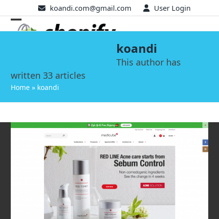
Skip
koandi.com@gmail.com
User Login
to
Open
Close
content
mobile
mobile
koandi
menu
menu
This author has
written 33 articles
Home
»
koandi