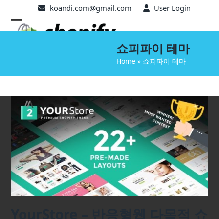
Skip
koandi.com@gmail.com
User Login
to
Open
Close
content
mobile
mobile
쇼피파이 테마
menu
menu
Home
»
쇼피파이 테마
YourStore – 반응형웹 다목적 쇼