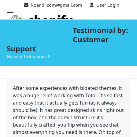
Skip
koandi.com@gmail.com
User Login
to
Open
Close
content
mobile
mobile
Testimonial by:
Customer
menu
menu
Support
Home
»
Testimonial 8
After some experiences with bloated themes, it
was a huge relief working with Total. It’s so fast
and easy that it actually gets fun (as it always
should be). It has great designed skins right out
of the box, and the admin structure it’s
beautifully crafted: you flip when you see that
almost everything you need is there. On top of