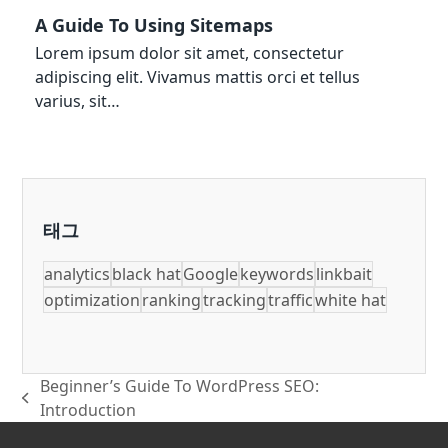
A Guide To Using Sitemaps
Lorem ipsum dolor sit amet, consectetur
adipiscing elit. Vivamus mattis orci et tellus
varius, sit…
태그
analytics
black hat
Google
keywords
linkbait
optimization
ranking
tracking
traffic
white hat
Beginner’s Guide To WordPress SEO:
previous
Introduction
post: