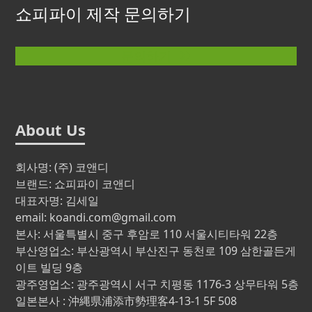
쇼피파이 제작 문의하기
문의하기
About Us
회사명: (주) 코앤디
브랜드: 쇼피파이 코앤디
대표자명: 김세일
email: koandi.com@gmail.com
본사: 서울특별시 중구 후암로 110 서울시티타워 22층
부산영업소: 부산광역시 부산진구 동천로 109 삼한골든게
이트 빌딩 9층
광주영업소: 광주광역시 서구 치평동 1176-3 상무타워 5층
일본본사 : 沖縄県浦添市勢理客4-13-1 5F 508