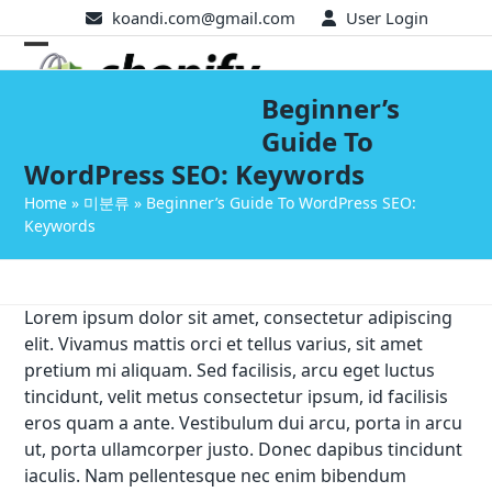
Skip
koandi.com@gmail.com
User Login
to
Open
Close
content
mobile
mobile
Beginner’s
Guide To
menu
menu
WordPress SEO: Keywords
Home
»
미분류
»
Beginner’s Guide To WordPress SEO:
Keywords
Lorem ipsum dolor sit amet, consectetur adipiscing
elit. Vivamus mattis orci et tellus varius, sit amet
pretium mi aliquam. Sed facilisis, arcu eget luctus
tincidunt, velit metus consectetur ipsum, id facilisis
eros quam a ante. Vestibulum dui arcu, porta in arcu
ut, porta ullamcorper justo. Donec dapibus tincidunt
iaculis. Nam pellentesque nec enim bibendum